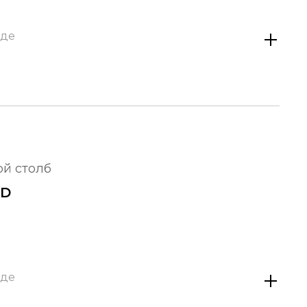
аде
ой столб
OD
аде