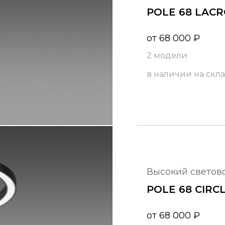
POLE 68 LAC
от
68 000
₽
2 модели
в наличии на скл
высокий светов
POLE 68 CIRC
от
68 000
₽