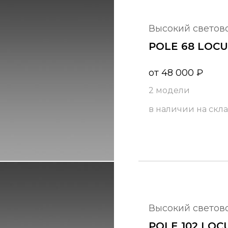
высокий светов
POLE 68 LOC
от
48 000
₽
2 модели
в наличии на скл
высокий светов
POLE 102 LOC