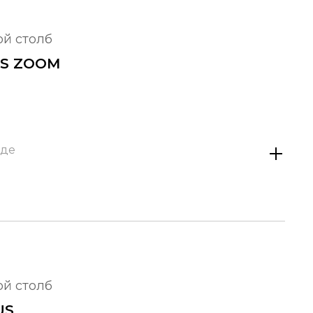
ой столб
US ZOOM
аде
ой столб
US