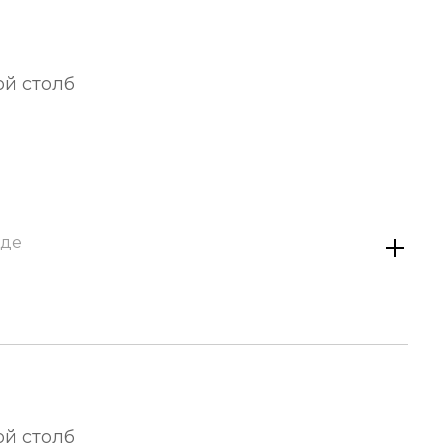
ой столб
аде
ой столб