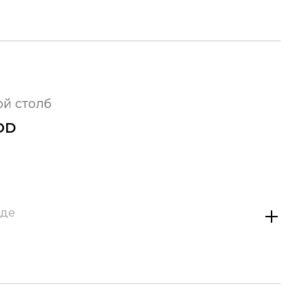
ой столб
OD
аде