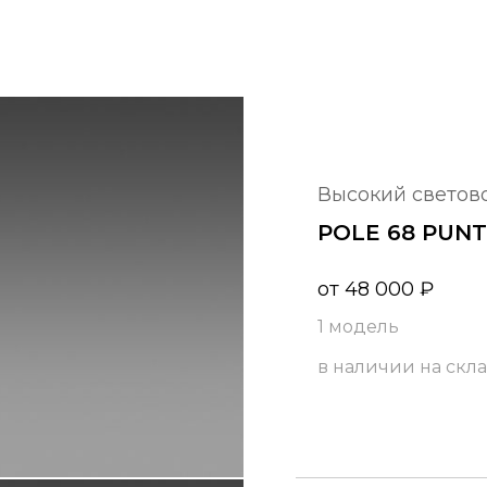
высокий светов
POLE 68 PUNT
от
48 000
₽
1 модель
в наличии на скл