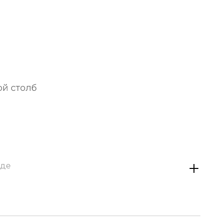
ой столб
аде