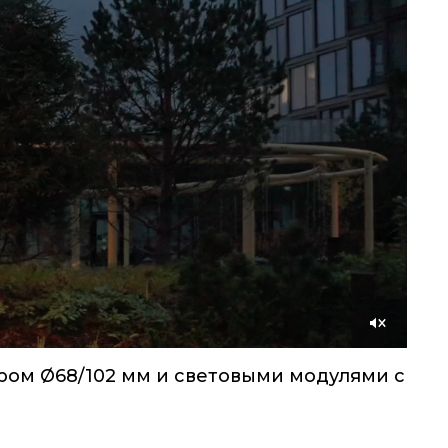
Со
звуком
тром
68/102 мм и световыми модулями с