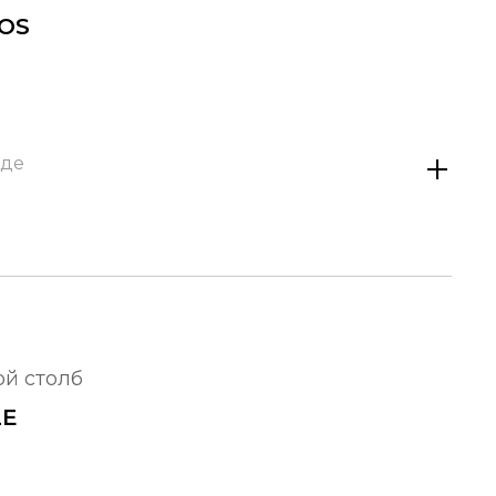
ROS
аде
ой столб
LE