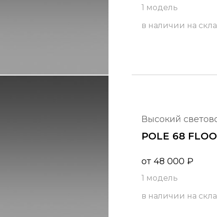
1 модель
в наличии на скл
высокий светов
POLE 68 FLO
от
48 000
₽
1 модель
в наличии на скл