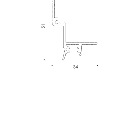
ХАРАКТЕРИСТИКИ
Модель
PROFLINE SHADOW
Артикул
PROFLINE SHADOW
Длина
2500 мм
Ссылка на страницу
Копировать