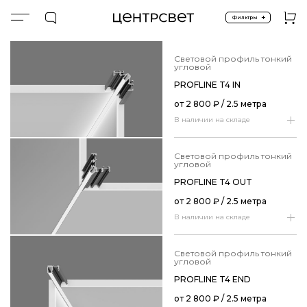
+
Фильтры
Главная
ПРОДУКТЫ
Световые профили
Встроенные тонкие угловые
световой профиль тонкий
угловой
PROFLINE T4 IN
от
2 800
₽
/ 2.5 метра
В наличии на складе
световой профиль тонкий
угловой
PROFLINE T4 OUT
от
2 800
₽
/ 2.5 метра
В наличии на складе
световой профиль тонкий
угловой
PROFLINE T4 END
от
2 800
₽
/ 2.5 метра