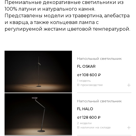
Премиальные декоративные светильники из
100% латуни и натурального камня.
Представлены модели из травертина, алебастра
и кварца, а также кольцевая лампа с
регулируемой жестами цветовой температурой.
напольный светильник
FL OSKAR
от
108 600
₽
1 модель
В производстве
напольный светильник
FL HALO
от
128 600
₽
2 модели
В наличии на складе