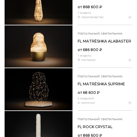
от
868 600
₽
1 модель
В производстве
Напольный светильник
FL MATRЁSHKA ALABASTER
от
686 800
₽
1 модель
В поставке
Напольный светильник
FL MATRЁSHKA SUPRIME
от
68 600
₽
5 моделей
в наличии
напольный светильник
FL ROCK CRYSTAL
от
868 600
₽