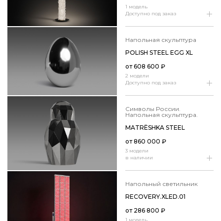
1 модель
Доступно под заказ
напольная скульптура
POLISH STEEL EGG XL
от
608 600
₽
2 модели
Доступно под заказ
Символы России.
Напольная скульптура.
MATRЁSHKA STEEL
от
860 000
₽
3 модели
в наличии
напольный светильник
RECOVERY.​XLED.​01
от
286 800
₽
1 модель