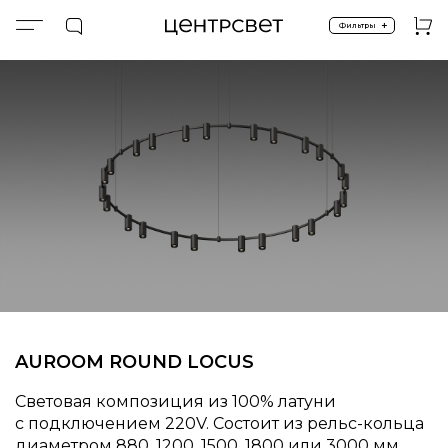
+
Фильтры
Главная
ПРОДУКТЫ
Системы
AUROOM 100% BRASS
AUROOM BLACK RING
AUROOM ROUND LOCUS
Световая композиция из 100% латуни
с подключением 220V. Состоит из рельс-кольца
диаметром 880, 1200, 1500, 1800 или 3000 мм