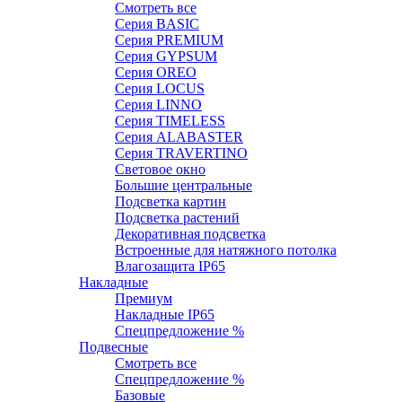
Смотреть все
Серия BASIC
Серия PREMIUM
Серия GYPSUM
Серия OREO
Серия LOCUS
Серия LINNO
Серия TIMELESS
Серия ALABASTER
Серия TRAVERTINO
Световое окно
Большие центральные
Подсветка картин
Подсветка растений
Декоративная подсветка
Встроенные для натяжного потолка
Влагозащита IP65
Накладные
Премиум
Накладные IP65
Спецпредложение %
Подвесные
Смотреть все
Спецпредложение %
Базовые