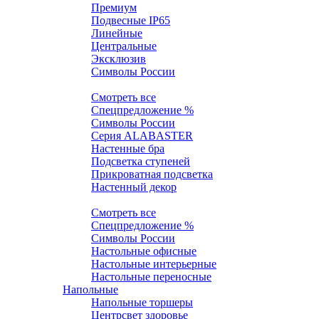
Премиум
Подвесные IP65
Линейные
Центральные
Эксклюзив
Символы России
Настенные
Смотреть все
Спецпредложение %
Символы России
Серия ALABASTER
Настенные бра
Подсветка ступеней
Прикроватная подсветка
Настенный декор
Настольные
Смотреть все
Спецпредложение %
Символы России
Настольные офисные
Настольные интерьерные
Настольные переносные
Напольные
Напольные торшеры
Центрсвет здоровье