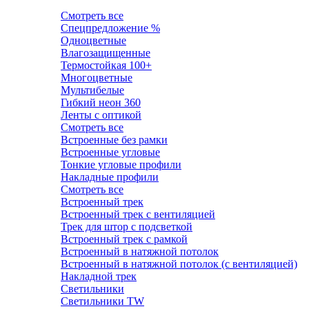
Смотреть все
Спецпредложение %
Одноцветные
Влагозащищенные
Термостойкая 100+
Многоцветные
Мультибелые
Гибкий неон 360
Ленты c оптикой
Смотреть все
Встроенные без рамки
Встроенные угловые
Тонкие угловые профили
Накладные профили
Смотреть все
Встроенный трек
Встроенный трек с вентиляцией
Трек для штор с подсветкой
Встроенный трек с рамкой
Встроенный в натяжной потолок
Встроенный в натяжной потолок (с вентиляцией)
Накладной трек
Светильники
Светильники TW