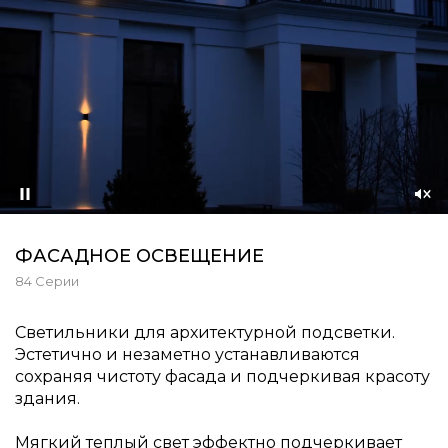
Приостановить
Со
зву
ФАСАДНОЕ ОСВЕЩЕНИЕ
84 Серии
Светильники для архитектурной подсветки.
Эстетично и незаметно устанавливаются
сохраняя чистоту фасада и подчеркивая красоту
здания.
Мягкий теплый свет эффектно подчеркивает