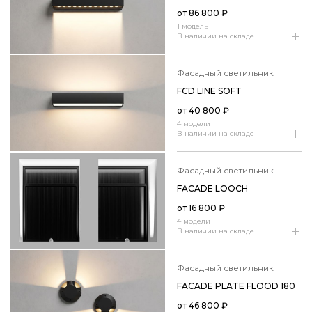
от
86 800
₽
1 модель
В наличии на складе
фасадный светильник
FCD LINE SOFT
от
40 800
₽
4 модели
В наличии на складе
фасадный светильник
FACADE LOOCH
от
16 800
₽
4 модели
В наличии на складе
фасадный светильник
FACADE PLATE FLOOD 180
от
46 800
₽