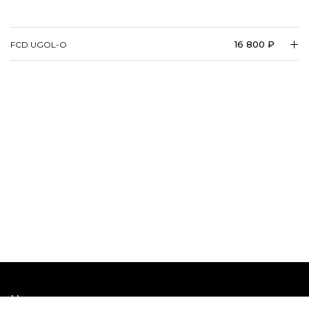
16 800 ₽
FCD UGOL-O
Наши шоурумы