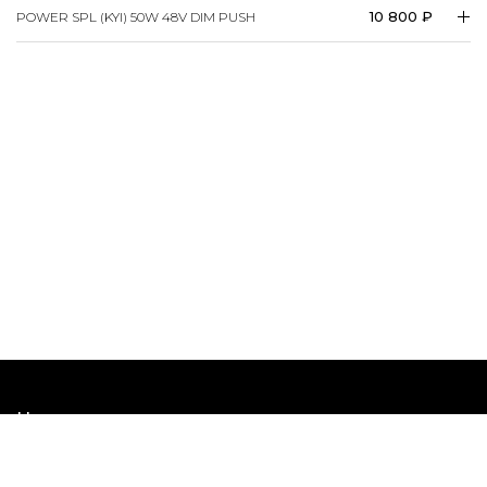
10 800 ₽
POWER SPL (KYI) 50W 48V DIM PUSH
Наши шоурумы
Наши соцсети