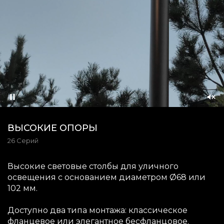
Приостановить
Со
зву
ВЫСОКИЕ ОПОРЫ
26 Серий
Высокие световые столбы для уличного
освещения с основанием диаметром
68 или
102 мм.
Доступно два типа монтажа: классическое
фланцевое или элегантное бесфланцовое.