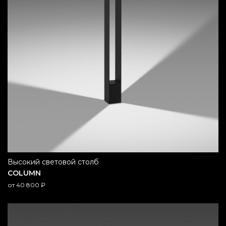
высокий световой столб
COLUMN
от
40 800
₽