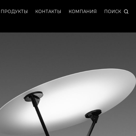
ягкий рассеянный свет. Состоит из основания высо
ПОИСК
ПРОДУКТЫ
КОНТАКТЫ
КОМПАНИЯ
ление отраженного света.
торое учитывает контекст проекта. Предусмотрено 
 подстраивая столб под конкретную геометрию и ма