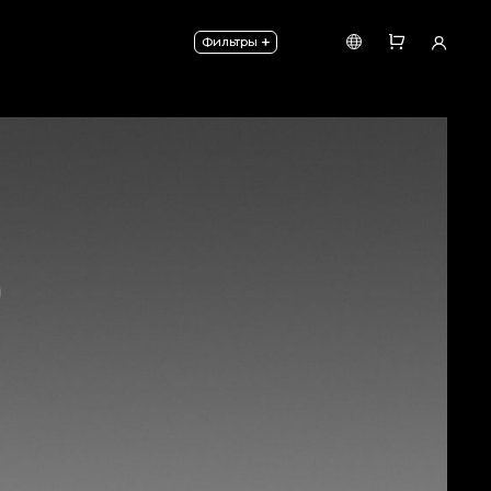
той 4000/6000 мм и скрытого источника света.
+
Фильтры
два типа монтажа: классическое фланцевое или эле
териал. Важен не просто фундамент, а архитектурн