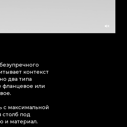
Со
звуком
 безупречного
итывает контекст
но два типа
е фланцевое или
вое.
ть с максимальной
 столб под
 и материал.