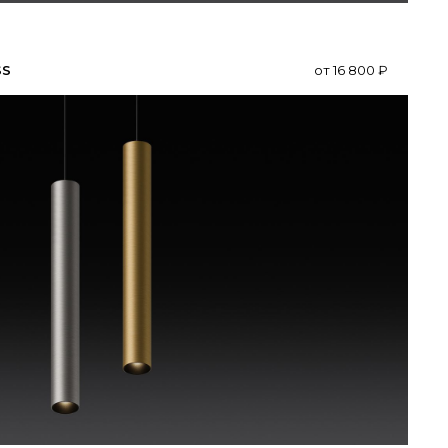
SS
от
16 800
₽