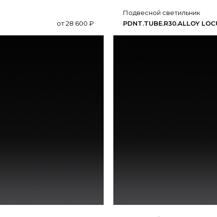
подвесной светильник
от
28 600
₽
PDNT.​TUBE.​R30.​ALLOY LO