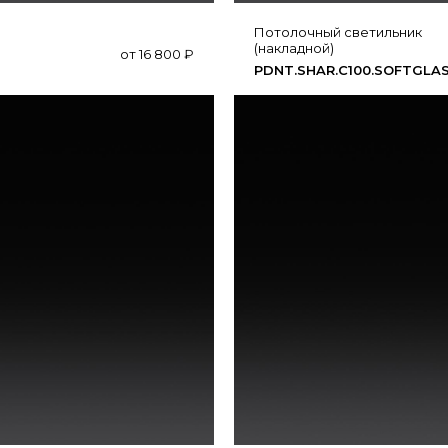
Потолочный светильник
(накладной)
от
16 800
₽
PDNT.​SHAR.​C100.​SOFTGLA