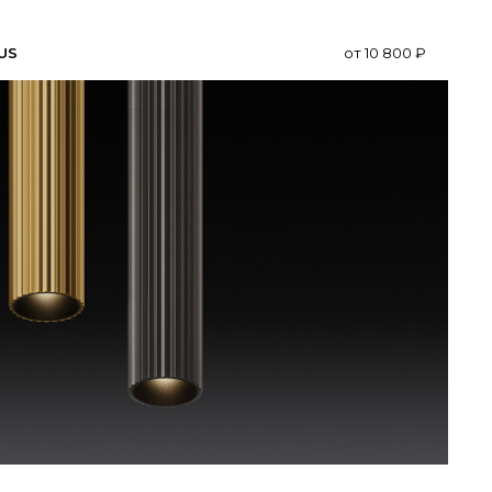
CUS
от
10 800
₽