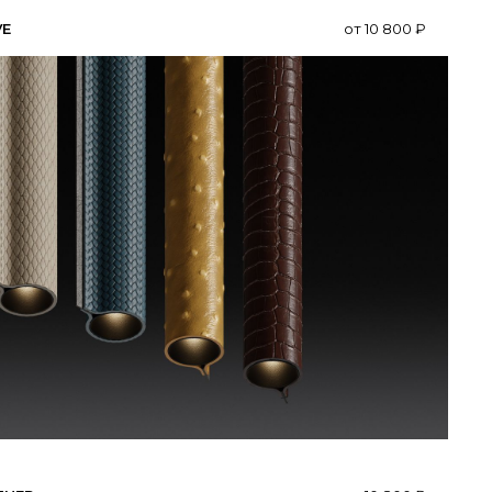
VE
от
10 800
₽