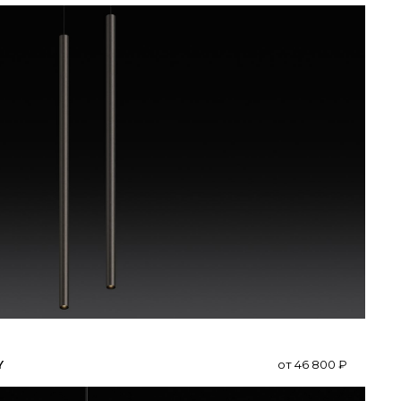
Y
от
46 800
₽