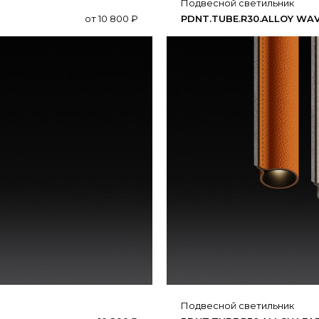
подвесной светильник
от
10 800
₽
PDNT.​TUBE.​R30.​ALLOY WA
подвесной светильник