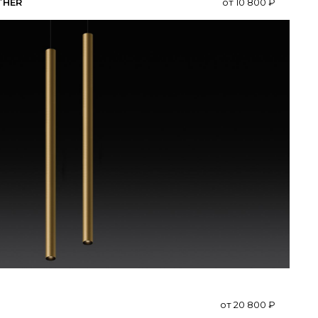
ATHER
от
10 800
₽
от
20 800
₽