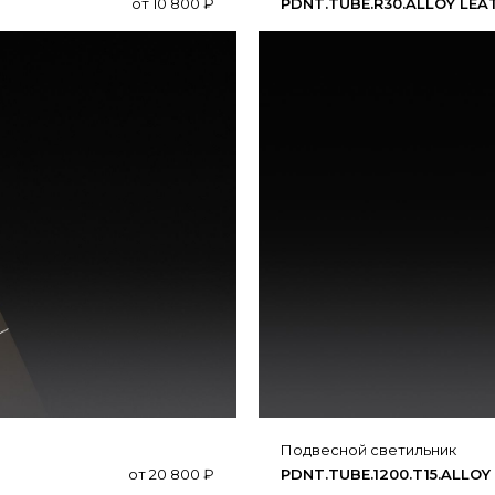
от
10 800
₽
PDNT.​​TUBE.​​R30.​​ALLOY LE
подвесной светильник
от
20 800
₽
PDNT.​TUBE.​1200.​T15.​ALLOY