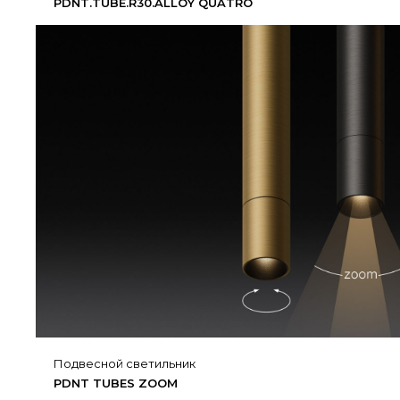
PDNT.​TUBE.​R30.​ALLOY QUATRO
подвесной светильник
PDNT TUBES ZOOM