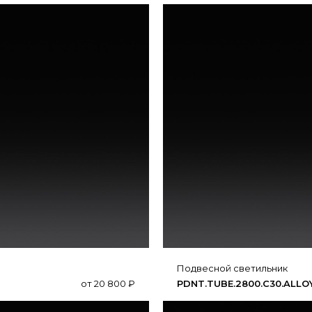
подвесной светильник
от
20 800
₽
PDNT.​TUBE.​2800.​C30.​ALLO