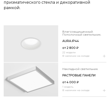
призматического стекла и декоративной
рамкой.
Влагозащищенный.
Потолочный светильник.
AURA.​IP44
от
2 800
₽
22 модели
В наличии на складе
накладной светильник
РАСТРОВЫЕ ПАНЕЛИ
от
4 000
₽
1 модель
В наличии на складе