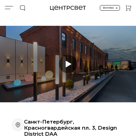
+
Фильтры
Главная
Наши шоурумы
Шоурумы Санкт-Петербург
Шоу-Румы
Санкт-Петербург,
Красногвардейская пл. 3, Design
District DAA