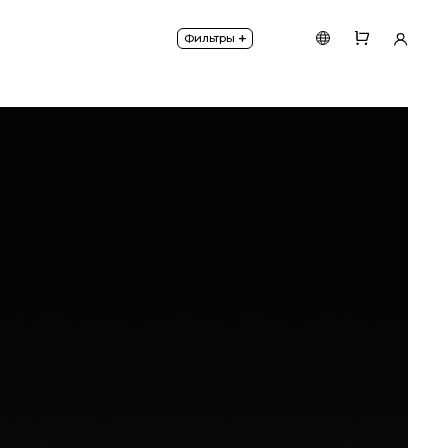
из 100% латуни.
+
Фильтры