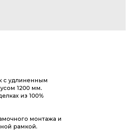
к с удлиненным
усом 1200 мм.
делках из 100%
амочного монтажа и
вной рамкой.