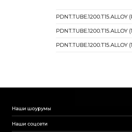
Цветопередача: CRI>90Ra
Пульсация: <1%
PDNT.TUBE.1200.T15.ALLOY 
Напряжение: 220
Регулировка яркости: NO DIM
Качество света: R9>90 (Red)
PDNT.TUBE.1200.T15.ALLOY
Паспорт
Скачать паспорт
PDNT.TUBE.1200.T15.ALLOY
Наши шоурумы
Наши соцсети