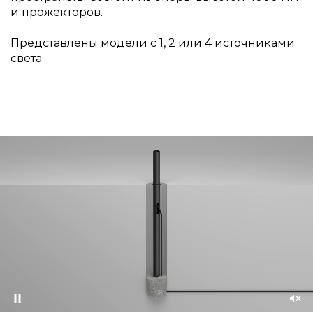
и прожекторов.
Представлены модели с 1, 2 или 4 источниками
света.
Приостановить
Со
зву