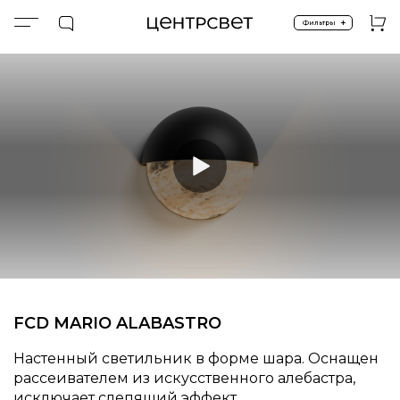
+
Фильтры
Главная
ПРОДУКТЫ
Экстерьер и ландшафт
Фасадное освещение
FCD MARIO ALABASTRO
FCD MARIO ALABASTRO
Настенный светильник в форме шара. Оснащен
рассеивателем из искусственного алебастра,
исключает слепящий эффект.