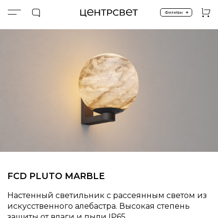
+
Фильтры
Главная
ПРОДУКТЫ
Экстерьер и ландшафт
Фасадное освещение
FCD PLUTO MARBLE
FCD PLUTO MARBLE
Настенный светильник с рассеянным светом из
искусственного алебастра. Высокая степень
защиты от влаги и пыли IP65.