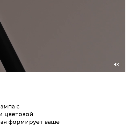
Со
звуком
ампа с
и цветовой
рая формирует ваше