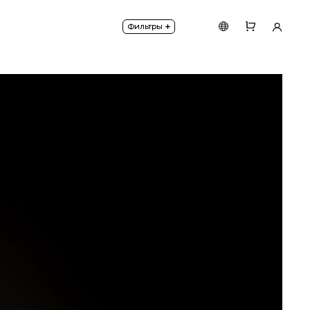
аше настроение.
+
Фильтры
феру.