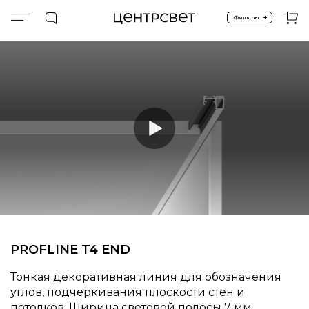
+
Фильтры
Главная
ПРОДУКТЫ
Световые профили
Встроенные тонкие угловые
PROFLINE T4 END
PROFLINE T4 END
Тонкая декоративная линия для обозначения
углов, подчеркивания плоскости стен и
потолков. Ширина световой полосы 7 мм.