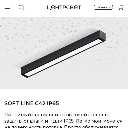
+
Фильтры
Главная
ПРОДУКТЫ
Накладные
Накладные IP65
SOFT LINE C42 IP65
SOFT LINE C42 IP65
Линейный светильник с высокой степень
защиты от влаги и пыли IP65. Легко монтируется
на поверхность потолка. Просто обслуживается