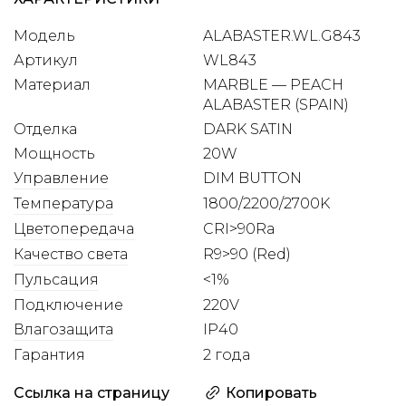
Модель
ALABASTER.​​WL.​​G843
Артикул
WL843
Материал
MARBLE — PEACH
ALABASTER (SPAIN)
Отделка
DARK SATIN
Мощность
20W
Управление
DIM BUTTON
Температура
1800/2200/2700K
Цветопередача
CRI>90Ra
Качество света
R9>90 (Red)
Пульсация
<1%
Подключение
220V
Влагозащита
IP40
Гарантия
2 года
Ссылка на страницу
Копировать