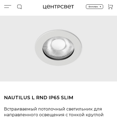
+
Фильтры
Главная
ПРОДУКТЫ
Встроенные
Встроенные
NAUTILUS L RND IP65 SLIM
NAUTILUS L RND IP65 SLIM
Встраиваемый потолочный светильник для
направленного освещения с тонкой круглой