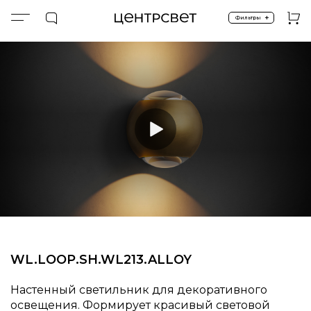
+
Фильтры
Главная
ПРОДУКТЫ
Настенные светильники
WL.​LOOP.​SH.​WL213.​ALLOY
WL.​LOOP.​SH.​WL213.​ALLOY
Настенный светильник для декоративного
освещения. Формирует красивый световой