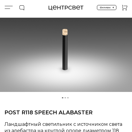
+
Фильтры
Главная
ПРОДУКТЫ
Экстерьер и ландшафт
Световые столбики
Столбики R118
GARDEN.POST.R118.M604
POST R118 SPEECH ALABASTER
Ландшафтный светильник с источником света
из алебастра на круглой опоре диаметром 118