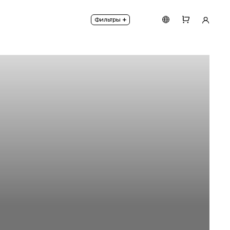
за, которая четко фокусирует световой пучок.
+
Фильтры