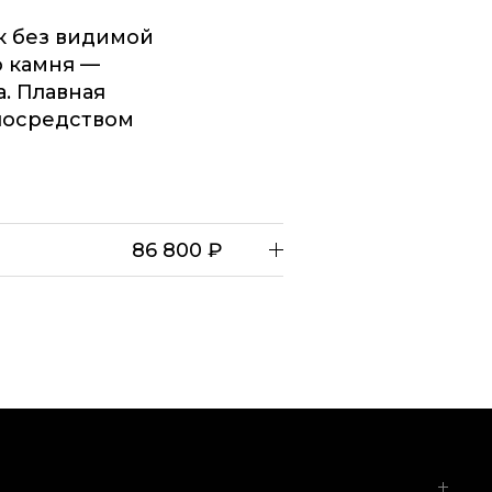
к без видимой
о камня —
. Плавная
посредством
86 800 ₽