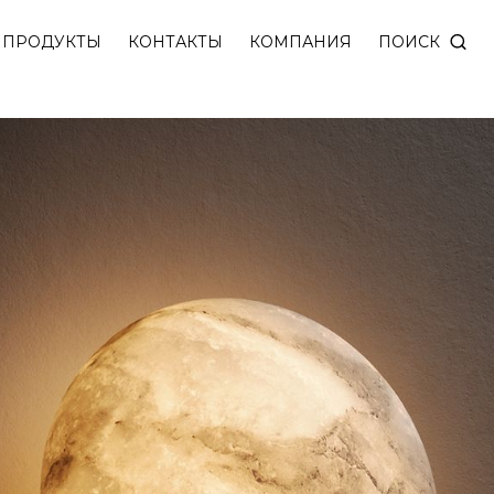
рального камня — персикового алебастра. Плавная
ПОИСК
ПРОДУКТЫ
КОНТАКТЫ
КОМПАНИЯ