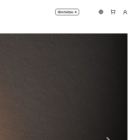
 регулировка яркости посредством кнопки.
+
Фильтры