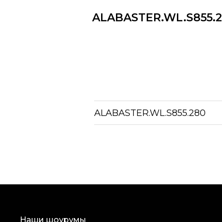
ALABASTER.​WL.​S855.
ALABASTER.​WL.​S855.280
Наши шоурумы