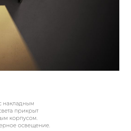
с накладным
света прикрыт
ым корпусом.
ерное освещение.