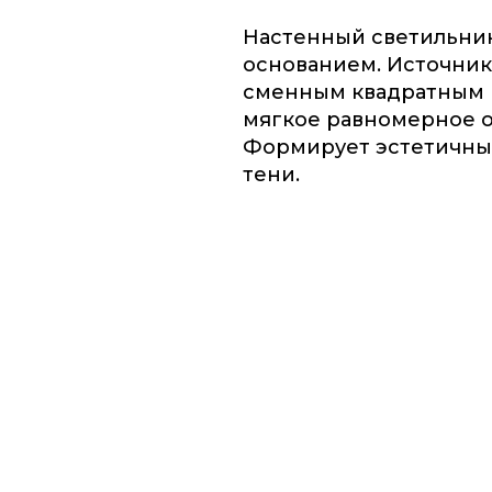
Настенный светильни
основанием. Источник
сменным квадратным 
мягкое равномерное 
Формирует эстетичный
тени.
сточник света прикрыт сменным многогогранным ко