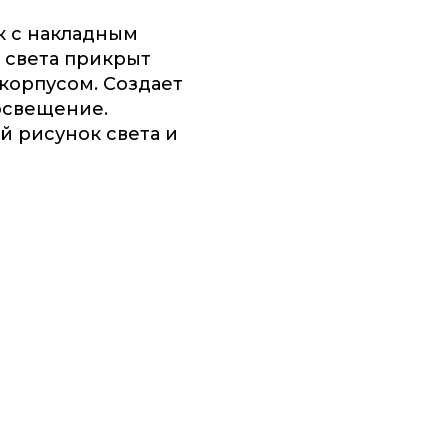
к с накладным
 света прикрыт
корпусом. Создает
освещение.
 рисунок света и
рпусом. Создает мягкое равномерное освещение. Ф