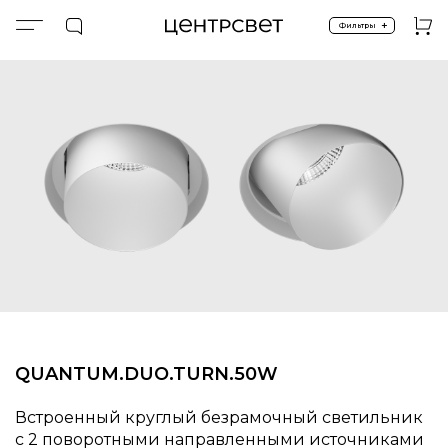
+
Фильтры
Главная
Невидимая рамка
QUANTUM.​DUO.TURN.​50W
QUANTUM.​DUO.TURN.​50W
Встроенный круглый безрамочный светильник
с 2 поворотными направленными источниками