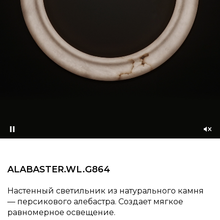
Приостановить
Со
зву
ALABASTER.WL.G864
Настенный светильник из натурального камня
— персикового алебастра. Создает мягкое
равномерное освещение.