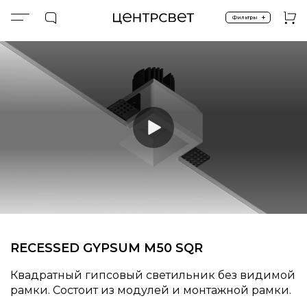
+
Фильтры
Главная
ПРОДУКТЫ
Встроенные
Встроенные
Гипсовые
GYPSUM.М50.SQR
RECESSED GYPSUM М50 SQR
Квадратный гипсовый светильник без видимой
рамки. Состоит из модулей и монтажной рамки.