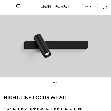
+
Фильтры
Главная
ПРОДУКТЫ
Подсветка прикроватная
NIGHT.LINE.LOCUS.WL201
NIGHT.LINE.LOCUS.WL201
Накладной прикроватный настенный