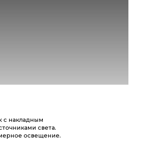
к с накладным
сточниками света.
омерное освещение.