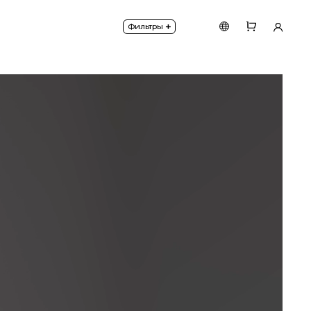
а яркости по протоколу DALI.
+
Фильтры