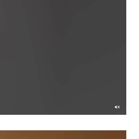
рное освещение.
Со
звуком