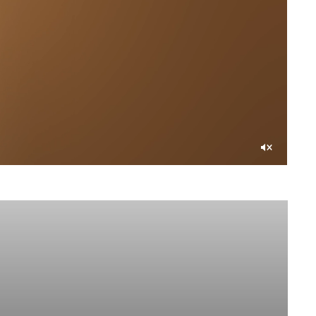
Со
звуком