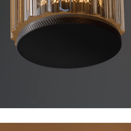
загружается.
двумя источниками света. Создает мягкое равноме