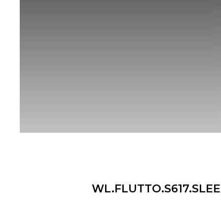
WL.FLUTTO.S617.SLEE