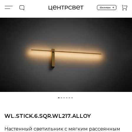
+
Фильтры
Главная
ПРОДУКТЫ
Настенные светильники
WL.STICK.6.SQR.WL217.ALLOY
WL.STICK.6.SQR.WL217.ALLOY
Настенный светильник с мягким рассеянным