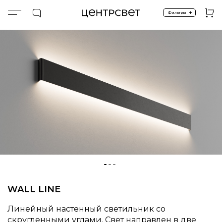
+
Фильтры
Главная
ПРОДУКТЫ
Настенные бра
WALL LINE
WALL LINE
Линейный настенный светильник со
скругленными углами. Свет направлен в две