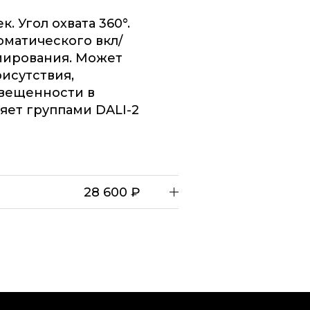
. Угол охвата 360°.
оматического вкл/
мирования. Может
рисутствия,
свещенности в
ляет группами DALI-2
28 600 ₽