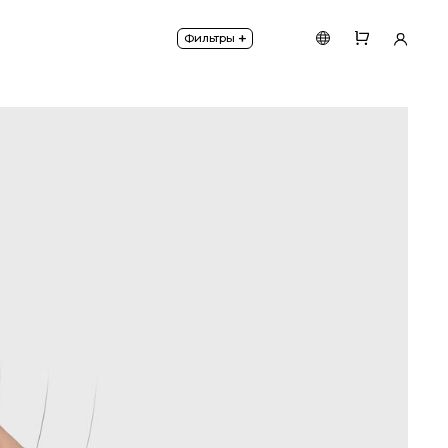
иммирования. Может сообщать о статусах присутстви
+
Фильтры