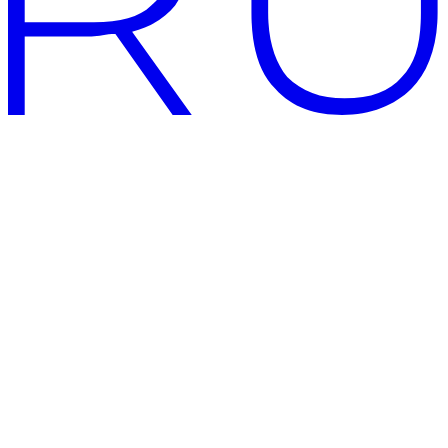
Магазин дизайнерских
светильников Centersvet
Мы с любовью и верностью создаем и реализуем уникальное
освещение, потому что от освещения зависит наша
продуктивность и эмоциональное состояние и самочувствие.
Свет влияет на все в нашей жизни.
Дизайнерские светильники для дома
CENTERSVET: искусство
архитектурного света
Бренд CENTERSVET создает эксклюзивные дизайнерские