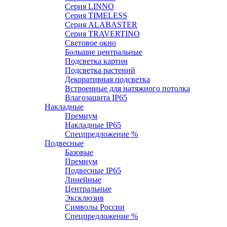
Серия LINNO
Серия TIMELESS
Серия ALABASTER
Серия TRAVERTINO
Световое окно
Большие центральные
Подсветка картин
Подсветка растений
Декоративная подсветка
Встроенные для натяжного потолка
Влагозащита IP65
Накладные
Премиум
Накладные IP65
Спецпредложение %
Подвесные
Базовые
Премиум
Подвесные IP65
Линейные
Центральные
Эксклюзив
Символы России
Спецпредложение %
Настенные