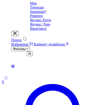
Max
Telegram
Instagram*
Pinterest
Яндекс Ритм
Яндекс Дзен
Вконтакте
Поиск
Избранное
Кабинет дизайнера
Фильтры
+
Фильтры
Светлая тема
Темная тема
0