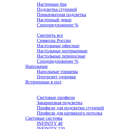
Настенные бра
Подсветка ступеней
Прикроватная подсветка
Настенный декор
Спецпредложение %
Настольные
Смотреть все
Символы России
Настольные офисные
Настольные интерьерные
Настольные переносные
Спецпредложение %
Напольные
Напольные торшеры
Центрсвет здоровье
Встроенные в пол
Профили и ленты
Световые ленты
Световые профили
Закарнизная подсветка
Профили для подсветки ступеней
Профили для натяжного потолка
Световые системы
INFINITY 48
INFINITY 220