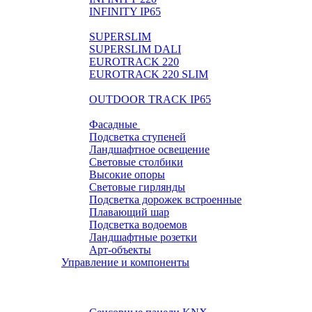
INFINITY IP65
LIGHTPIPE
SUPERSLIM
SUPERSLIM DALI
EUROTRACK 220
EUROTRACK 220 SLIM
AUROOM 100% BRASS
OUTDOOR TRACK IP65
Экстерьер и ландшафт
Фасадные
Подсветка ступеней
Ландшафтное освещение
Световые столбики
Высокие опоры
Световые гирлянды
Подсветка дорожек встроенные
Плавающий шар
Подсветка водоемов
Ландшафтные розетки
Арт-объекты
Управление и компоненты
Розетки и выключатели BASIC
Розетки и выключатели PREMIUM
Выключатели SMART HOME