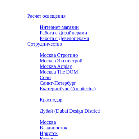
Расчет освещения
Консультанты
Интернет-магазин
Работа с Дизайнерами
Работа с Девелоперами
Сотрудничество
Наши шоурумы
Москва Строгино
Москва Экспострой
Москва Artplay
Москва The DOM
Сочи
Санкт-Петербург
Екатеринбург (Architector)
Екатеринбург (ГАЛЕРЕЯ 11)
Краснодар
Симферополь
Дубай (Dubai Design District)
Дилеры
Москва
Владивосток
Иркутск
Казань