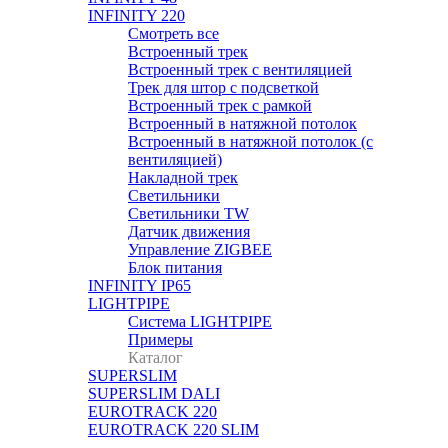
INFINITY 220
Смотреть все
Встроенный трек
Встроенный трек с вентиляцией
Трек для штор с подсветкой
Встроенный трек с рамкой
Встроенный в натяжной потолок
Встроенный в натяжной потолок (с
вентиляцией)
Накладной трек
Светильники
Светильники TW
Датчик движения
Управление ZIGBEE
Блок питания
INFINITY IP65
LIGHTPIPE
Система LIGHTPIPE
Примеры
Каталог
SUPERSLIM
SUPERSLIM DALI
EUROTRACK 220
EUROTRACK 220 SLIM
AUROOM 100% BRASS