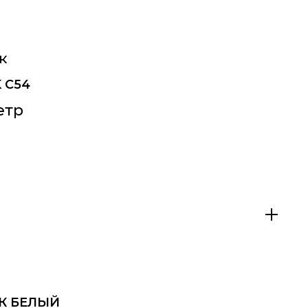
к
K C54
етр
ЕК БЕЛЫЙ