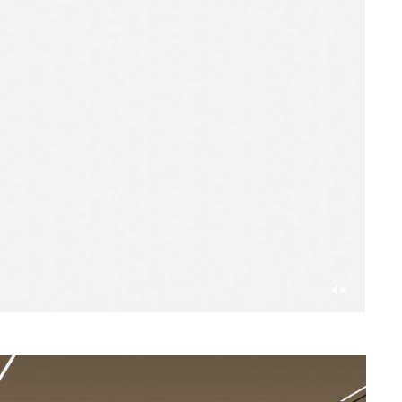
Со
звуком