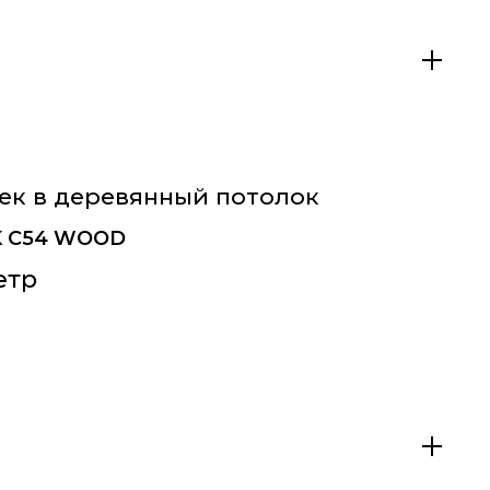
рек в деревянный потолок
CK C54 WOOD
етр