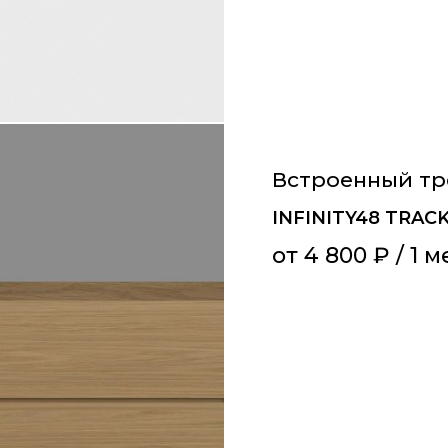
Встроенный т
INFINITY48 TRA
от
4 800
₽
/ 1 м