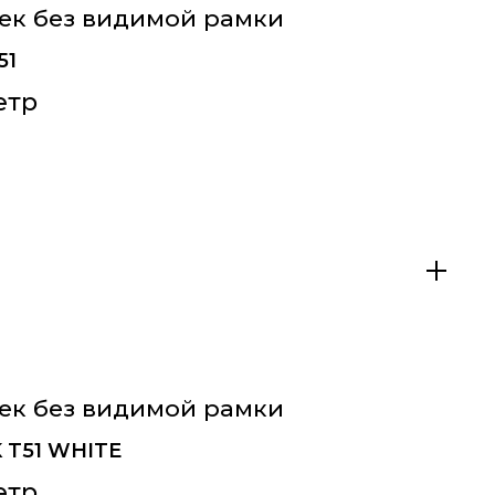
рек без видимой рамки
51
етр
рек без видимой рамки
K T51 WHITE
етр