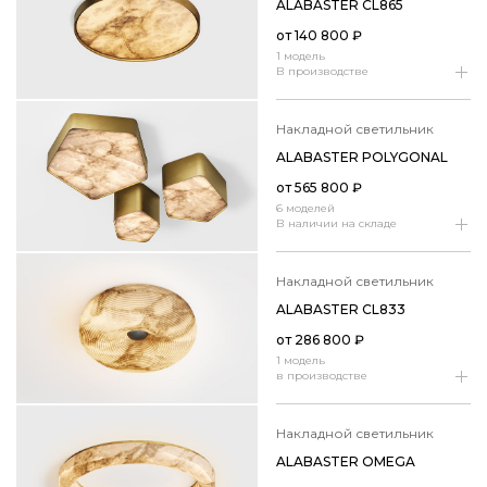
ALABASTER CL865
от
140 800
₽
1 модель
В производстве
накладной светильник
ALABASTER POLYGONAL
от
565 800
₽
6 моделей
В наличии на складе
накладной светильник
ALABASTER CL833
от
286 800
₽
1 модель
в производстве
накладной светильник
ALABASTER OMEGA