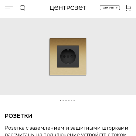
+
Фильтры
Главная
ПРОДУКТЫ
Управление и компоненты
Классическое управление
GLASS & METAL
РОЗЕТКИ
Розетка с заземлением и защитными шторками
рассчитаны на подключение устройств с током