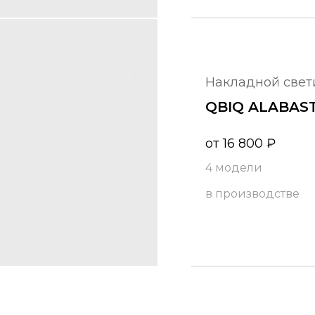
накладной све
QBIQ ALABA
от
16 800
₽
4 модели
в производстве