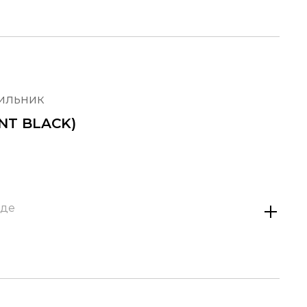
тильник
INT BLACK)
аде