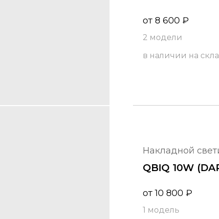
от
8 600
₽
2 модели
в наличии на скл
накладной све
QBIQ 10W (DA
от
10 800
₽
1 модель