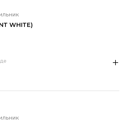
тильник
INT WHITE)
аде
тильник