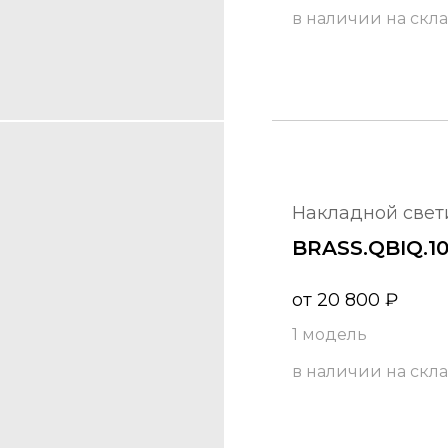
в наличии на скл
накладной све
BRASS.​QBIQ.​
от
20 800
₽
1 модель
в наличии на скл