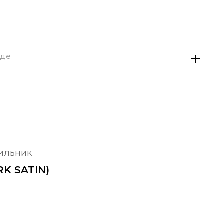
аде
тильник
RK SATIN)