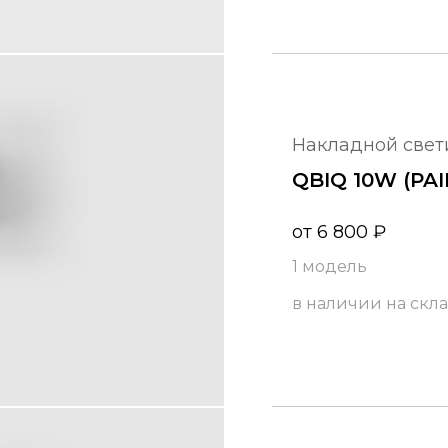
накладной све
QBIQ 10W (PA
от
6 800
₽
1 модель
в наличии на скл