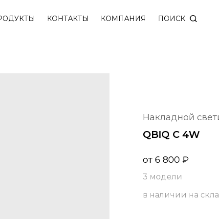
ПОИСК
РОДУКТЫ
КОНТАКТЫ
КОМПАНИЯ
накладной све
QBIQ C 4W
от
6 800
₽
3 модели
в наличии на скл