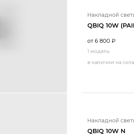
накладной све
QBIQ 10W (PA
от
6 800
₽
1 модель
в наличии на скл
накладной све
QBIQ 10W N