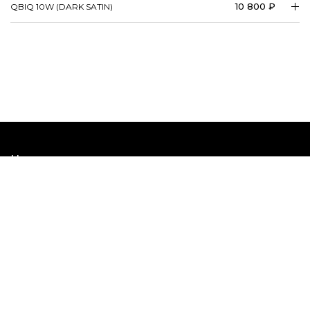
10 800 ₽
QBIQ 10W (DARK SATIN)
Наши шоурумы
Наши соцсети
Кабинет дизайнера
Москва, ул. Кулакова, д. 20, Технопарк «Орбита»
©
Центрсвет 2005 -
2026
. Все права защищены.
Политика конфиденциальности