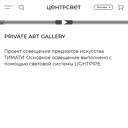
+
Фильтры
Главная
Световые системы
LIGHTPIPE
LIGHTPIPE
СВЕТОВАЯ СИСТЕМА
29 июля 2025 г.
Проект освещения PRIVATE
СВЕТОВАЯ СИСТЕМА. Разработка и производство 
PRIVATE ART GALLERY
Проект освещения предметов искусства
ТИМАТИ. Основное освещение выполнено с
помощью световой системы LIGHTPIPE.