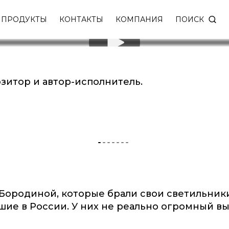
ПОИСК
ПРОДУКТЫ
КОНТАКТЫ
КОМПАНИЯ
озитор и автор-исполнитель.
миальных дизайнерских светильников высокого кач
, Бородиной, которые брали свои светильники
чшие в России. У них не реально огромный в