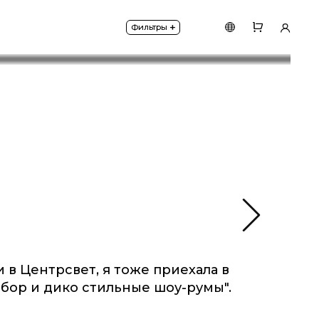
+
Фильтры
ества Центрсвет.
 в Центрсвет, я тоже приехала в
ыбор и дико стильные шоу-румы".