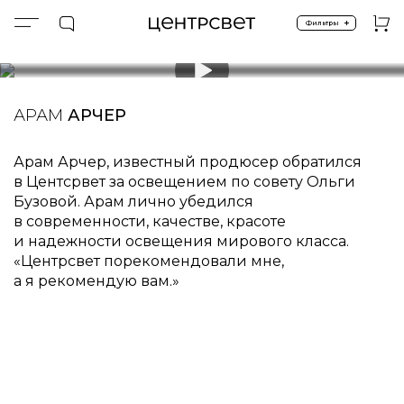
+
Фильтры
Главная
Клиенты
АРАМ АРЧЕР
24 ноября 2023 г.
АРАМ АРЧЕР
Арам Арчер, известный продюсер обратился в&nb
АРАМ
АРЧЕР
Арам Арчер, известный продюсер обратился
в Центсрвет за освещением по совету Ольги
Бузовой. Арам лично убедился
в современности, качестве, красоте
и надежности освещения мирового класса.
«Центрсвет порекомендовали мне,
а я рекомендую вам.»