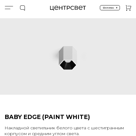
+
Фильтры
Главная
ПРОДУКТЫ
Накладные
Спецпредложение %
BABY EDGE (PAINT WHITE)
BABY EDGE (PAINT WHITE)
Накладной светильник белого цвета с шестигранным
корпусом и средним углом света.