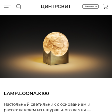
+
Фильтры
Главная
ПРОДУКТЫ
Настольные
Настольные светильники
LAMP.​​​​LOONA.​​​​K100
LAMP.​​​​LOONA.​​​​K100
Настольный светильник с основанием и
рассеивателем из натурального камня —