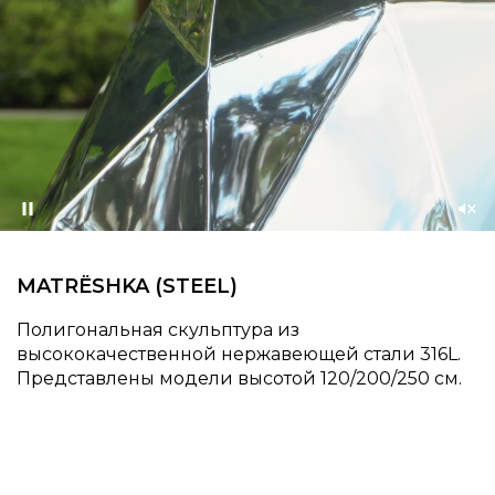
Приостановить
Со
зву
MATRЁSHKA (STEEL)
Полигональная скульптура из
высококачественной нержавеющей стали 316L.
Представлены модели высотой 120/200/250 см.