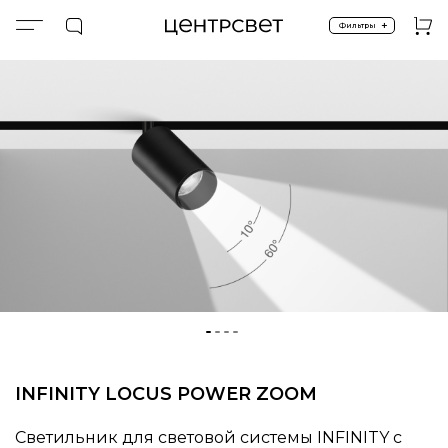
+
Фильтры
Главная
ПРОДУКТЫ
Световые системы
INFINITY48 SYSTEM
INFINITY48 LOCUS POWER ZOOM
INFINITY LOCUS POWER ZOOM
Светильник для световой системы INFINITY c