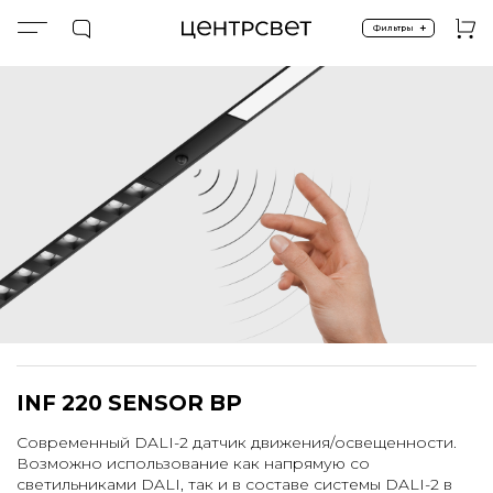
+
Фильтры
Главная
INFINITY 220
INFINITY 220 SYSTEM MOTION SENSOR
INF 220 SENSOR BP
Современный DALI-2 датчик движения/освещенности.
Возможно использование как напрямую со
светильниками DALI, так и в составе системы DALI-2 в